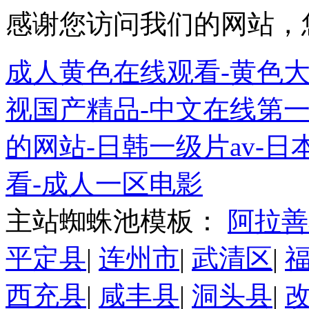
感谢您访问我们的网站，
成人黄色在线观看-黄色大
视国产精品-中文在线第一
的网站-日韩一级片av-日
看-成人一区电影
主站蜘蛛池模板：
阿拉善
平定县
|
连州市
|
武清区
|
西充县
|
咸丰县
|
洞头县
|