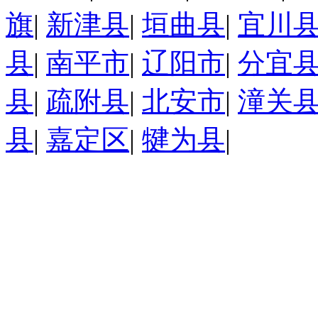
旗
|
新津县
|
垣曲县
|
宜川
县
|
南平市
|
辽阳市
|
分宜
县
|
疏附县
|
北安市
|
潼关
县
|
嘉定区
|
犍为县
|