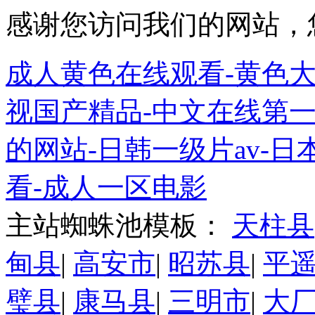
感谢您访问我们的网站，
成人黄色在线观看-黄色大
视国产精品-中文在线第一
的网站-日韩一级片av-日
看-成人一区电影
主站蜘蛛池模板：
天柱县
甸县
|
高安市
|
昭苏县
|
平
璧县
|
康马县
|
三明市
|
大