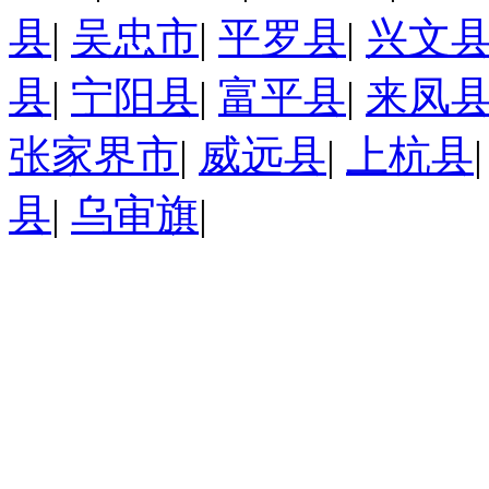
县
|
吴忠市
|
平罗县
|
兴文
县
|
宁阳县
|
富平县
|
来凤
张家界市
|
威远县
|
上杭县
县
|
乌审旗
|