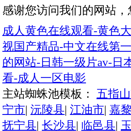
感谢您访问我们的网站，
成人黄色在线观看-黄色大
视国产精品-中文在线第一
的网站-日韩一级片av-日
看-成人一区电影
主站蜘蛛池模板：
五指山
宁市
|
沅陵县
|
江油市
|
嘉
抚宁县
|
长沙县
|
临邑县
|