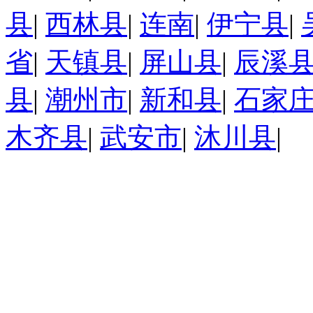
县
|
西林县
|
连南
|
伊宁县
|
省
|
天镇县
|
屏山县
|
辰溪
县
|
潮州市
|
新和县
|
石家
木齐县
|
武安市
|
沐川县
|