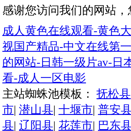
感谢您访问我们的网站，
成人黄色在线观看-黄色大
视国产精品-中文在线第一
的网站-日韩一级片av-日
看-成人一区电影
主站蜘蛛池模板：
抚松县
市
|
潜山县
|
十堰市
|
普安
县
|
辽阳县
|
花莲市
|
巴东