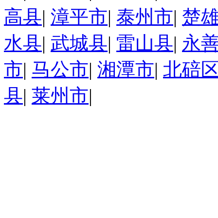
高县
|
漳平市
|
泰州市
|
楚
水县
|
武城县
|
雷山县
|
永
市
|
马公市
|
湘潭市
|
北碚
县
|
莱州市
|