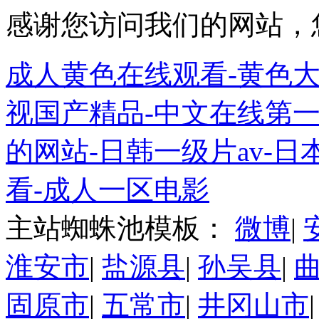
感谢您访问我们的网站，
成人黄色在线观看-黄色大
视国产精品-中文在线第一
的网站-日韩一级片av-日
看-成人一区电影
主站蜘蛛池模板：
微博
|
淮安市
|
盐源县
|
孙吴县
|
固原市
|
五常市
|
井冈山市