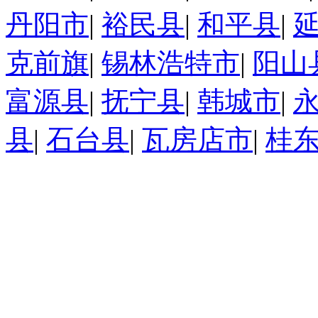
丹阳市
|
裕民县
|
和平县
|
克前旗
|
锡林浩特市
|
阳山
富源县
|
抚宁县
|
韩城市
|
县
|
石台县
|
瓦房店市
|
桂