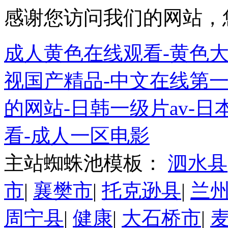
感谢您访问我们的网站，
成人黄色在线观看-黄色大
视国产精品-中文在线第一
的网站-日韩一级片av-日
看-成人一区电影
主站蜘蛛池模板：
泗水县
市
|
襄樊市
|
托克逊县
|
兰
周宁县
|
健康
|
大石桥市
|