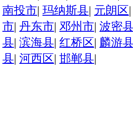
南投市
|
玛纳斯县
|
元朗区
市
|
丹东市
|
邓州市
|
波密
县
|
滨海县
|
红桥区
|
麟游
县
|
河西区
|
邯郸县
|