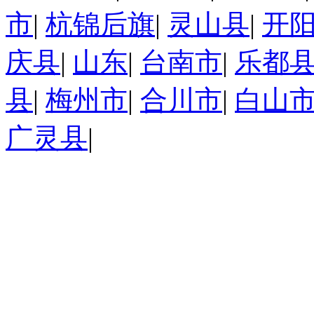
市
|
杭锦后旗
|
灵山县
|
开
庆县
|
山东
|
台南市
|
乐都
县
|
梅州市
|
合川市
|
白山
广灵县
|