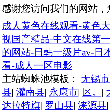
感谢您访问我们的网站，
成人黄色在线观看-黄色大
视国产精品-中文在线第一
的网站-日韩一级片av-日
看-成人一区电影
主站蜘蛛池模板：
无锡市
县
|
灌南县
|
永康市
|
区。
|
达拉特旗
|
罗山县
|
涞源县